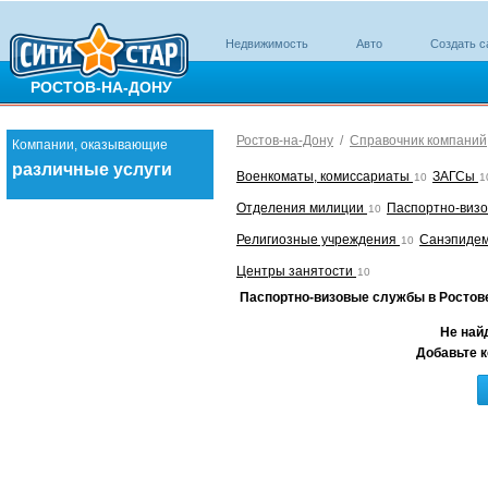
Недвижимость
Авто
Создать с
РОСТОВ-НА-ДОНУ
Ростов-на-Дону
/
Справочник компаний
Компании, оказывающие
различные услуги
Военкоматы, комиссариаты
ЗАГСы
10
1
Отделения милиции
Паспортно-виз
10
Религиозные учреждения
Санэпиде
10
Центры занятости
10
Паспортно-визовые службы в Ростов
Не най
Добавьте к